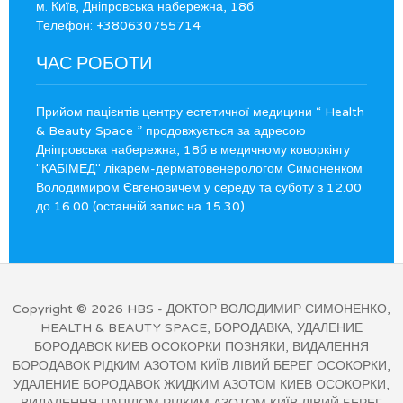
м. Київ, Дніпровська набережна, 18б.
Телефон: +380630755714
ЧАС РОБОТИ
Прийом пацієнтів центру естетичної медицини “ Health
& Beauty Space ” продовжується за адресою
Дніпровська набережна, 18б в медичному коворкінгу
"КАБІМЕД" лікарем-дерматовенерологом Симоненком
Володимиром Євгеновичем у середу та суботу з 12.00
до 16.00 (останній запис на 15.30).
Copyright © 2026
HBS
- ДОКТОР ВОЛОДИМИР СИМОНЕНКО,
HEALTH & BEAUTY SPACE, БОРОДАВКА, УДАЛЕНИЕ
БОРОДАВОК КИЕВ ОСОКОРКИ ПОЗНЯКИ, ВИДАЛЕННЯ
БОРОДАВОК РІДКИМ АЗОТОМ КИЇВ ЛІВИЙ БЕРЕГ ОСОКОРКИ,
УДАЛЕНИЕ БОРОДАВОК ЖИДКИМ АЗОТОМ КИЕВ ОСОКОРКИ,