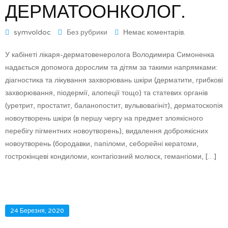
ДЕРМАТООНКОЛОГ.
symvoldoc
Без рубрики
Немає коментарів.
У кабінеті лікаря-дерматовенеролога Володимира Симоненка
надається допомога дорослим та дітям за такими напрямками:
діагностика та лікування захворювань шкіри (дерматити, грибкові
захворювання, піодермії, алопеції тощо) та статевих органів
(уретрит, простатит, баланопостит, вульвовагініт), дерматоскопія
новоутворень шкіри (в першу чергу на предмет злоякісного
перебігу пігментних новоутворень), видалення доброякісних
новоутворень (бородавки, папіломи, себорейні кератоми,
гострокінцеві кондиломи, контагіозний молюск, гемангіоми, […]
24 Березня, 2020