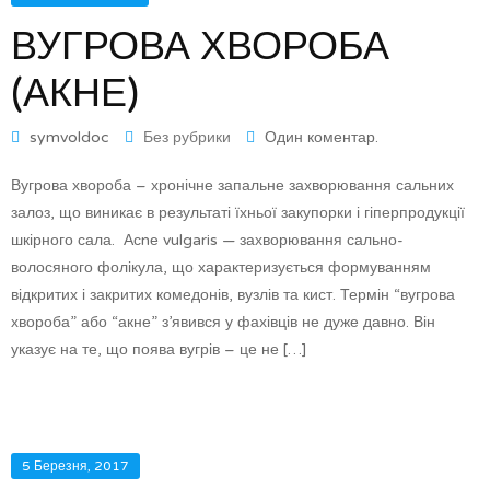
ВУГРОВА ХВОРОБА
(АКНЕ)
symvoldoc
Без рубрики
Один коментар.
Вугрова хвороба – хронічне запальне захворювання сальних
залоз, що виникає в результаті їхньої закупорки і гіперпродукції
шкірного сала. Асnе vulgaris — захворювання сально-
волосяного фолікула, що характеризується формуванням
відкритих і закритих комедонів, вузлів та кист. Термін “вугрова
хвороба” або “акне” з’явився у фахівців не дуже давно. Він
указує на те, що поява вугрів – це не […]
5 Березня, 2017