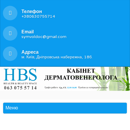
Телефон
+380630755714
Email
symvoldoc@gmail.com
Адреса
м. Київ, Дніпровська набережна, 18б.