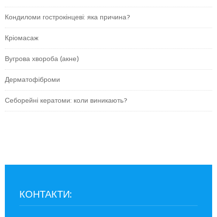
Кондиломи гострокінцеві: яка причина?
Кріомасаж
Вугрова хвороба (акне)
Дерматофіброми
Себорейні кератоми: коли виникають?
КОНТАКТИ: