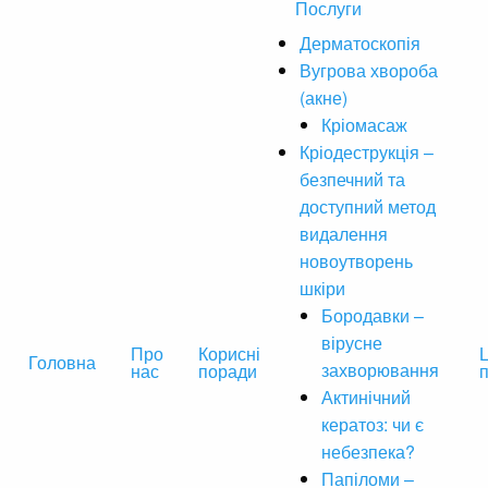
Послуги
Дерматоскопія
Вугрова хвороба
(акне)
Кріомасаж
Кріодеструкція –
безпечний та
доступний метод
видалення
новоутворень
шкіри
Бородавки –
вірусне
Про
Корисні
Ц
Головна
захворювання
нас
поради
Актинічний
кератоз: чи є
небезпека?
Папіломи –