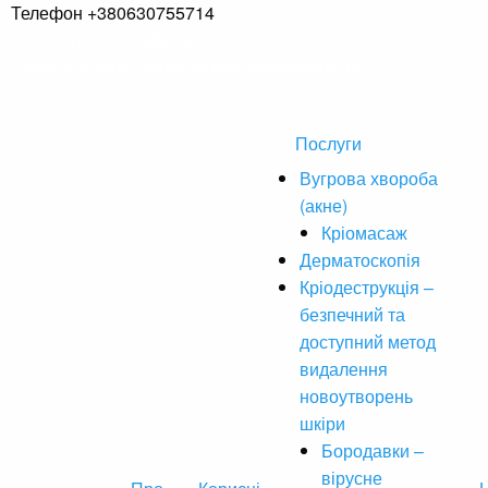
Телефон
+380630755714
Email
symvoldoc@gmail.com
Адреса
м. Київ, Дніпровська набережна, 18б.
Послуги
Вугрова хвороба
(акне)
Кріомасаж
Дерматоскопія
Кріодеструкція –
безпечний та
доступний метод
видалення
новоутворень
шкіри
Бородавки –
вірусне