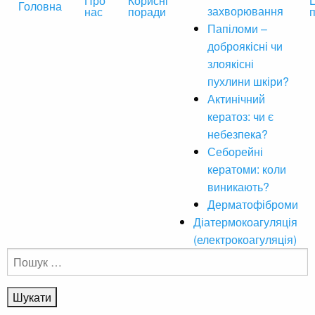
Про
Корисні
Ц
Головна
захворювання
нас
поради
Папіломи –
доброякісні чи
злоякісні
пухлини шкіри?
Актинічний
кератоз: чи є
небезпека?
Себорейні
кератоми: коли
виникають?
Дерматофіброми
Діатермокоагуляція
(електрокоагуляція)
Пошук: