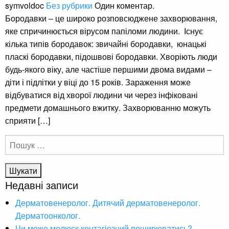
symvoldoc
Без рубрики
Один коментар.
Бородавки – це широко розповсюджене захворювання,
яке спричинюється вірусом папіломи людини. Існує
кілька типів бородавок: звичайні бородавки, юнацькі
пласкі бородавки, підошвові бородавки. Хворіють люди
будь-якого віку, але частіше першими двома видами –
діти і підлітки у віці до 15 років. Зараження може
відбуватися від хворої людини чи через інфіковані
предмети домашнього вжитку. Захворюванню можуть
сприяти […]
Пошук:
Недавні записи
Дерматовенеролог. Дитячий дерматовенеролог.
Дерматоонколог.
Чи може молюск контагіозний поширюватись?