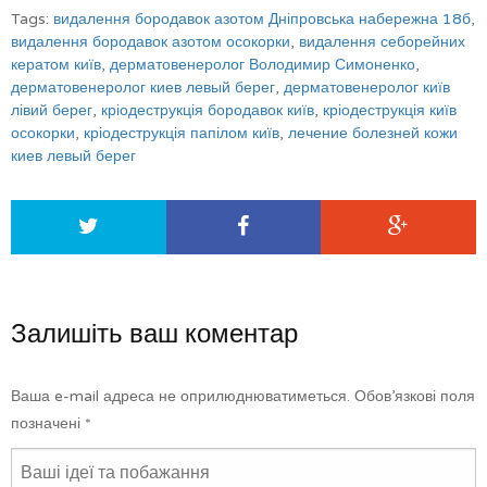
Tags:
видалення бородавок азотом Дніпровська набережна 18б
,
видалення бородавок азотом осокорки
,
видалення себорейних
кератом київ
,
дерматовенеролог Володимир Симоненко
,
дерматовенеролог киев левый берег
,
дерматовенеролог київ
лівий берег
,
кріодеструкція бородавок київ
,
кріодеструкція київ
осокорки
,
кріодеструкція папілом київ
,
лечение болезней кожи
киев левый берег
Залишіть ваш коментар
Ваша e-mail адреса не оприлюднюватиметься.
Обов’язкові поля
позначені
*