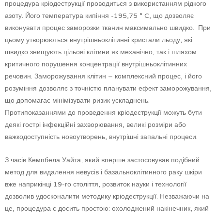
процедура кріодеструкції проводиться з використанням рідкого
азоту. Його температура кипіння -195,75 ° C, що дозволяє
виконувати процес заморозки тканин максимально швидко. При
цьому утворюються внутрішньоклітинні кристали льоду, які
швидко знищують цільові клітини як механічно, так і шляхом
критичного порушення концентрації внутрішньоклітинних
речовин. Заморожування клітин – комплексний процес, і його
розуміння дозволяє з точністю планувати ефект заморожування,
що допомагає мінімізувати ризик ускладнень.
Протипоказаннями до проведення кріодеструкції можуть бути
деякі гострі інфекційні захворювання, великі розміри або
важкодоступність новоутворень, внутрішні запальні процеси.
З часів Кемпбела Уайта, який вперше застосовував подібний
метод для видалення невусів і базальноклітинного раку шкіри
вже наприкінці 19-го століття, розвиток науки і технології
дозволив удосконалити методику кріодеструкції. Незважаючи на
це, процедура є досить простою: охолоджений накінечник, який