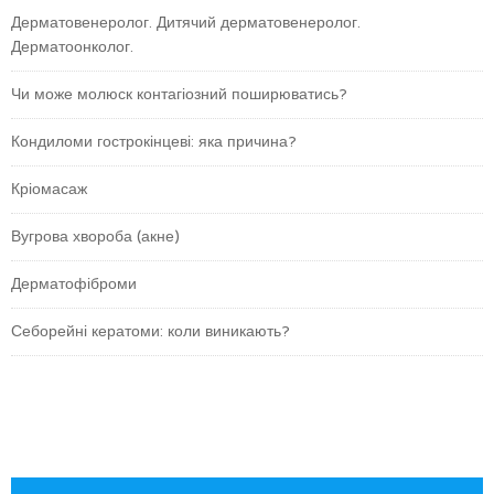
Дерматовенеролог. Дитячий дерматовенеролог.
Дерматоонколог.
Чи може молюск контагіозний поширюватись?
Кондиломи гострокінцеві: яка причина?
Кріомасаж
Вугрова хвороба (акне)
Дерматофіброми
Себорейні кератоми: коли виникають?