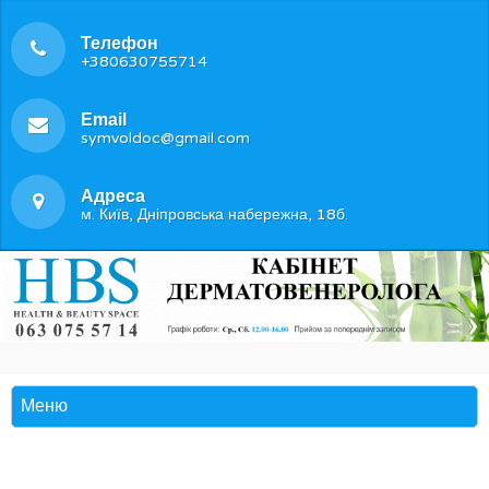
Телефон
+380630755714
Email
symvoldoc@gmail.com
Адреса
м. Київ, Дніпровська набережна, 18б.