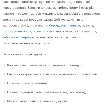
називається аплікатор, щільно притискають до поверхні
новоутворення. Завдяки широкому вибору форм і розмірів
накінечників досягається максимальна відповідність поверхонь
впливу і цільової поверхні шкіри. Цей метод успішно
застосовується для лікування
бородавок
,
папілом
, невусів,
гострокінцевих кондилом
,
контагіозного молюска
, гемангіом,
себорейних кератом
, актинічного кератозу, лентіго,
базальноклітинного раку шкіри.
Перевагами кріодеструкції є:
Короткий час підготовки і проведення процедури
Відсутність кровотеч або шрамів, мінімальний травматизм
Низький ризик зараження
Наявність додаткового знеболення завдяки холоду
Мінімальний післяопераційний догляд