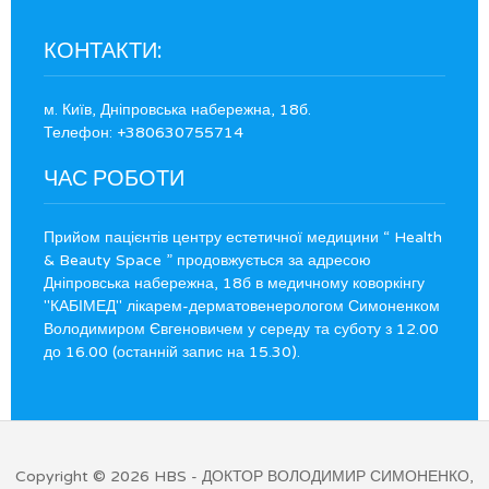
КОНТАКТИ:
м. Київ, Дніпровська набережна, 18б.
Телефон: +380630755714
ЧАС РОБОТИ
Прийом пацієнтів центру естетичної медицини “ Health
& Beauty Space ” продовжується за адресою
Дніпровська набережна, 18б в медичному коворкінгу
"КАБІМЕД" лікарем-дерматовенерологом Симоненком
Володимиром Євгеновичем у середу та суботу з 12.00
до 16.00 (останній запис на 15.30).
Copyright © 2026
HBS
- ДОКТОР ВОЛОДИМИР СИМОНЕНКО,