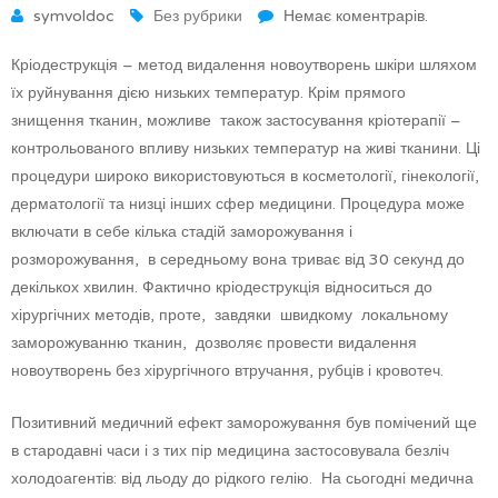
symvoldoc
Без рубрики
Немає коментрарів.
Кріодеструкція – метод видалення новоутворень шкіри шляхом
їх руйнування дією низьких температур. Крім прямого
знищення тканин, можливе також застосування кріотерапії –
контрольованого впливу низьких температур на живі тканини. Ці
процедури широко використовуються в косметології, гінекології,
дерматології та низці інших сфер медицини. Процедура може
включати в себе кілька стадій заморожування і
розморожування, в середньому вона триває від 30 секунд до
декількох хвилин. Фактично кріодеструкція відноситься до
хірургічних методів, проте, завдяки швидкому локальному
заморожуванню тканин, дозволяє провести видалення
новоутворень без хірургічного втручання, рубців і кровотеч.
Позитивний медичний ефект заморожування був помічений ще
в стародавні часи і з тих пір медицина застосовувала безліч
холодоагентів: від льоду до рідкого гелію. На сьогодні медична