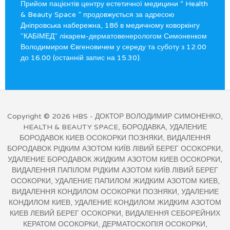
Прийом пацієнтів центру естетичної медицини “ Health
& Beauty Space ” продовжується за адресою
Дніпровська набережна, 18б в медичному коворкінгу
"КАБІМЕД" лікарем-дерматовенерологом Симоненком
Володимиром Євгеновичем у середу та суботу з 12.00
до 16.00 (останній запис на 15.30).
Copyright © 2026
HBS
- ДОКТОР ВОЛОДИМИР СИМОНЕНКО,
HEALTH & BEAUTY SPACE, БОРОДАВКА, УДАЛЕНИЕ
БОРОДАВОК КИЕВ ОСОКОРКИ ПОЗНЯКИ, ВИДАЛЕННЯ
БОРОДАВОК РІДКИМ АЗОТОМ КИЇВ ЛІВИЙ БЕРЕГ ОСОКОРКИ,
УДАЛЕНИЕ БОРОДАВОК ЖИДКИМ АЗОТОМ КИЕВ ОСОКОРКИ,
ВИДАЛЕННЯ ПАПІЛОМ РІДКИМ АЗОТОМ КИЇВ ЛІВИЙ БЕРЕГ
ОСОКОРКИ, УДАЛЕНИЕ ПАПИЛОМ ЖИДКИМ АЗОТОМ КИЕВ,
ВИДАЛЕННЯ КОНДИЛОМ ОСОКОРКИ ПОЗНЯКИ, УДАЛЕНИЕ
КОНДИЛОМ КИЕВ, УДАЛЕНИЕ КОНДИЛОМ ЖИДКИМ АЗОТОМ
КИЕВ ЛЕВИЙ БЕРЕГ ОСОКОРКИ, ВИДАЛЕННЯ СЕБОРЕЙНИХ
КЕРАТОМ ОСОКОРКИ, ДЕРМАТОСКОПІЯ ОСОКОРКИ,