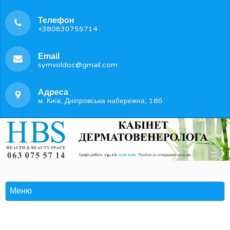
Телефон
+380630755714
Email
symvoldoc@gmail.com
Адреса
м. Київ, Дніпровська набережна, 18б.