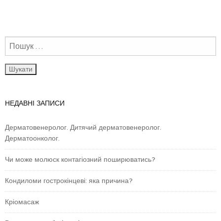
НЕДАВНІ ЗАПИСИ
Дерматовенеролог. Дитячий дерматовенеролог.
Дерматоонколог.
Чи може молюск контагіозний поширюватись?
Кондиломи гострокінцеві: яка причина?
Кріомасаж