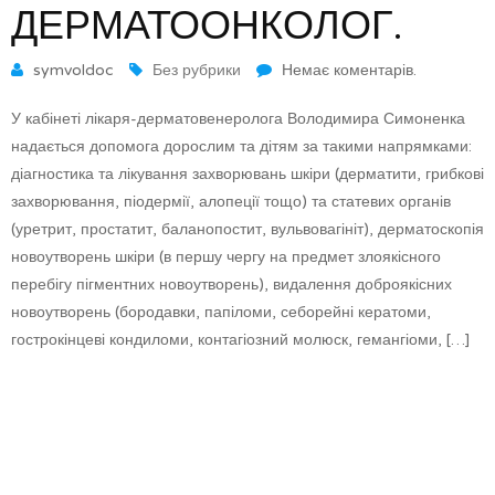
ДЕРМАТООНКОЛОГ.
symvoldoc
Без рубрики
Немає коментарів.
У кабінеті лікаря-дерматовенеролога Володимира Симоненка
надається допомога дорослим та дітям за такими напрямками:
діагностика та лікування захворювань шкіри (дерматити, грибкові
захворювання, піодермії, алопеції тощо) та статевих органів
(уретрит, простатит, баланопостит, вульвовагініт), дерматоскопія
новоутворень шкіри (в першу чергу на предмет злоякісного
перебігу пігментних новоутворень), видалення доброякісних
новоутворень (бородавки, папіломи, себорейні кератоми,
гострокінцеві кондиломи, контагіозний молюск, гемангіоми, […]