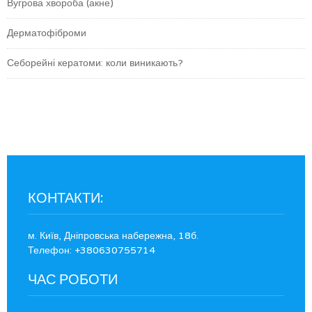
Вугрова хвороба (акне)
Дерматофіброми
Себорейні кератоми: коли виникають?
КОНТАКТИ:
м. Київ, Дніпровська набережна, 18б.
Телефон: +380630755714
ЧАС РОБОТИ