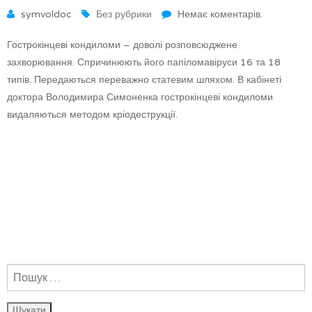
symvoldoc
Без рубрики
Немає коментарів.
Гострокінцеві кондиломи – доволі розповсюджене
захворювання. Спричинюють його папіломавіруси 16 та 18
типів. Передаються переважно статевим шляхом. В кабінеті
доктора Володимира Симоненка гострокінцеві кондиломи
видаляються методом кріодеструкції.