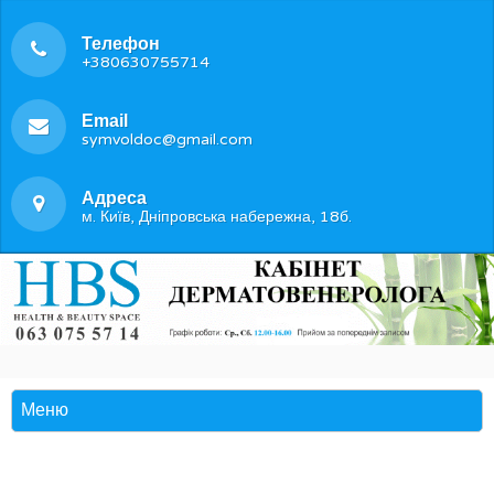
Телефон
+380630755714
Email
symvoldoc@gmail.com
Адреса
м. Київ, Дніпровська набережна, 18б.