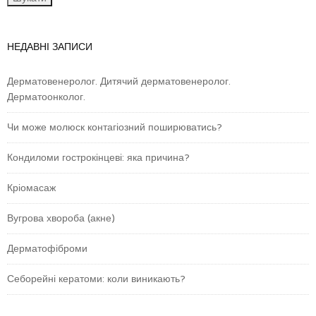
НЕДАВНІ ЗАПИСИ
Дерматовенеролог. Дитячий дерматовенеролог.
Дерматоонколог.
Чи може молюск контагіозний поширюватись?
Кондиломи гострокінцеві: яка причина?
Кріомасаж
Вугрова хвороба (акне)
Дерматофіброми
Себорейні кератоми: коли виникають?