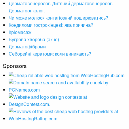
Дерматовенеролог. Дитячий дерматовенеролог.
Дерматоонколог.
Чи може молюск контагіозний поширюватись?
Кондиломи гострокінцеві: яка причина?
Кріомасаж
Вугрова хвороба (акне)
Дерматофіброми
Себорейні кератоми: коли виникають?
Sponsors