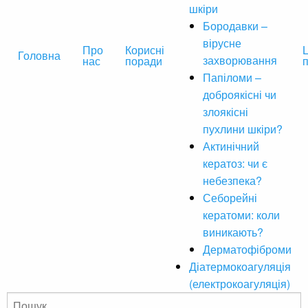
шкіри
Бородавки –
вірусне
Про
Корисні
Ц
Головна
захворювання
нас
поради
Папіломи –
доброякісні чи
злоякісні
пухлини шкіри?
Актинічний
кератоз: чи є
небезпека?
Себорейні
кератоми: коли
виникають?
Дерматофіброми
Діатермокоагуляція
(електрокоагуляція)
Пошук: