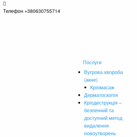
Телефон
+380630755714
Email
symvoldoc@gmail.com
Адреса
м. Київ, Дніпровська набережна, 18б.
Послуги
Вугрова хвороба
(акне)
Кріомасаж
Дерматоскопія
Кріодеструкція –
безпечний та
доступний метод
видалення
новоутворень