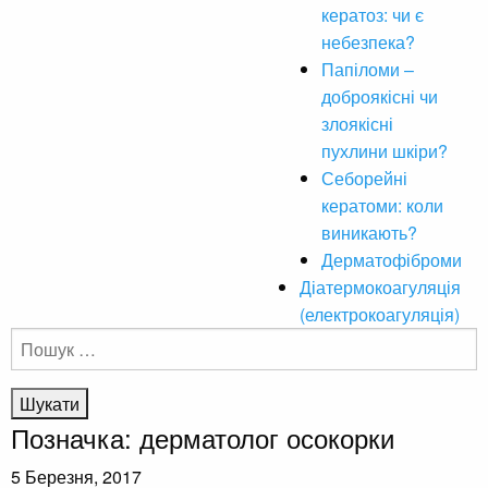
кератоз: чи є
небезпека?
Папіломи –
доброякісні чи
злоякісні
пухлини шкіри?
Себорейні
кератоми: коли
виникають?
Дерматофіброми
Діатермокоагуляція
(електрокоагуляція)
Пошук:
Позначка:
дерматолог осокорки
5 Березня, 2017