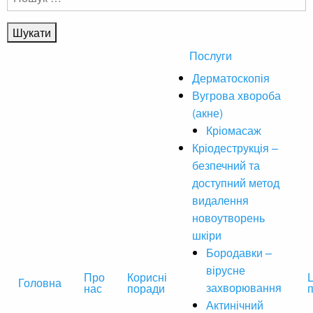
Послуги
Дерматоскопія
Вугрова хвороба
(акне)
Кріомасаж
Кріодеструкція –
безпечний та
доступний метод
видалення
новоутворень
шкіри
Бородавки –
вірусне
Про
Корисні
Ц
Головна
захворювання
нас
поради
Актинічний