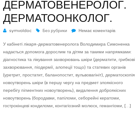
ДЕРМАТОВЕНЕРОЛОГ.
ДЕРМАТООНКОЛОГ.
symvoldoc
Без рубрики
Немає коментарів.
У кабінеті лікаря-дерматовенеролога Володимира Симоненка
надається допомога дорослим та дітям за такими напрямками:
діагностика та лікування захворювань шкіри (дерматити, грибкові
захворювання, піодермії, алопеції тощо) та статевих органів
(уретрит, простатит, баланопостит, вульвовагініт), дерматоскопія
новоутворень шкіри (в першу чергу на предмет злоякісного
перебігу пігментних новоутворень), видалення доброякісних
новоутворень (бородавки, папіломи, себорейні кератоми,
гострокінцеві кондиломи, контагіозний молюск, гемангіоми, […]