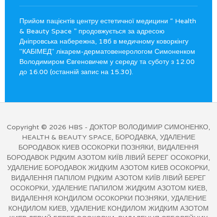
Прийом пацієнтів центру естетичної медицини “ Health
& Beauty Space ” продовжується за адресою
Дніпровська набережна, 18б в медичному коворкінгу
"КАБІМЕД" лікарем-дерматовенерологом Симоненком
Володимиром Євгеновичем у середу та суботу з 12.00
до 16.00 (останній запис на 15.30).
Copyright © 2026
HBS
- ДОКТОР ВОЛОДИМИР СИМОНЕНКО,
HEALTH & BEAUTY SPACE, БОРОДАВКА, УДАЛЕНИЕ
БОРОДАВОК КИЕВ ОСОКОРКИ ПОЗНЯКИ, ВИДАЛЕННЯ
БОРОДАВОК РІДКИМ АЗОТОМ КИЇВ ЛІВИЙ БЕРЕГ ОСОКОРКИ,
УДАЛЕНИЕ БОРОДАВОК ЖИДКИМ АЗОТОМ КИЕВ ОСОКОРКИ,
ВИДАЛЕННЯ ПАПІЛОМ РІДКИМ АЗОТОМ КИЇВ ЛІВИЙ БЕРЕГ
ОСОКОРКИ, УДАЛЕНИЕ ПАПИЛОМ ЖИДКИМ АЗОТОМ КИЕВ,
ВИДАЛЕННЯ КОНДИЛОМ ОСОКОРКИ ПОЗНЯКИ, УДАЛЕНИЕ
КОНДИЛОМ КИЕВ, УДАЛЕНИЕ КОНДИЛОМ ЖИДКИМ АЗОТОМ