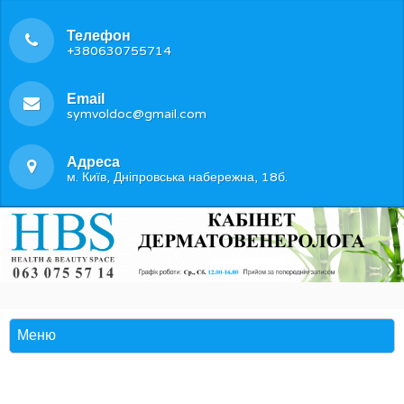
Телефон
+380630755714
Email
symvoldoc@gmail.com
Адреса
м. Київ, Дніпровська набережна, 18б.