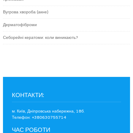
Вугрова хвороба (акне)
Дерматофіброми
Себорейні кератоми: коли виникають?
КОНТАКТИ:
м. Київ, Дніпровська набережна, 18б.
Телефон: +380630755714
ЧАС РОБОТИ