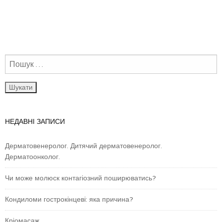
НЕДАВНІ ЗАПИСИ
Дерматовенеролог. Дитячий дерматовенеролог.
Дерматоонколог.
Чи може молюск контагіозний поширюватись?
Кондиломи гострокінцеві: яка причина?
Кріомасаж