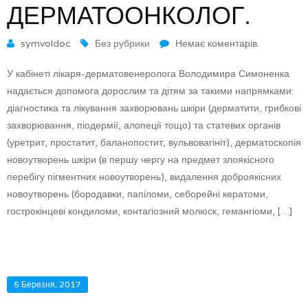
ДЕРМАТООНКОЛОГ.
symvoldoc
Без рубрики
Немає коментарів.
У кабінеті лікаря-дерматовенеролога Володимира Симоненка
надається допомога дорослим та дітям за такими напрямками:
діагностика та лікування захворювань шкіри (дерматити, грибкові
захворювання, піодермії, алопеції тощо) та статевих органів
(уретрит, простатит, баланопостит, вульвовагініт), дерматоскопія
новоутворень шкіри (в першу чергу на предмет злоякісного
перебігу пігментних новоутворень), видалення доброякісних
новоутворень (бородавки, папіломи, себорейні кератоми,
гострокінцеві кондиломи, контагіозний молюск, гемангіоми, […]
5 Березня, 2017