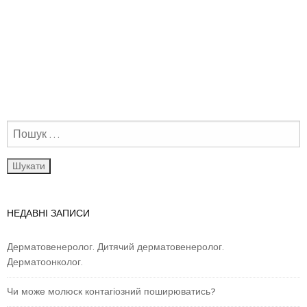
НЕДАВНІ ЗАПИСИ
Дерматовенеролог. Дитячий дерматовенеролог.
Дерматоонколог.
Чи може молюск контагіозний поширюватись?