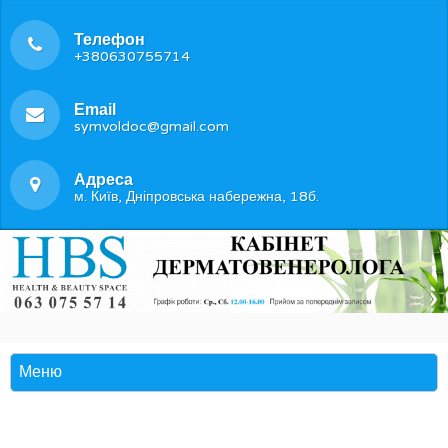
Телефон
+380630755714
Email
symvoldoc@gmail.com
Адреса
м. Київ, Дніпровська набережна, 18б.