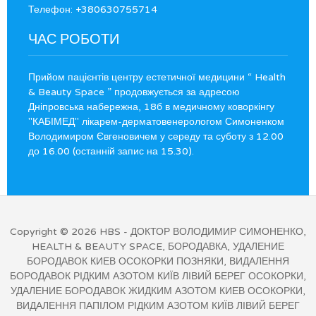
Телефон: +380630755714
ЧАС РОБОТИ
Прийом пацієнтів центру естетичної медицини “ Health
& Beauty Space ” продовжується за адресою
Дніпровська набережна, 18б в медичному коворкінгу
"КАБІМЕД" лікарем-дерматовенерологом Симоненком
Володимиром Євгеновичем у середу та суботу з 12.00
до 16.00 (останній запис на 15.30).
Copyright © 2026
HBS
- ДОКТОР ВОЛОДИМИР СИМОНЕНКО,
HEALTH & BEAUTY SPACE, БОРОДАВКА, УДАЛЕНИЕ
БОРОДАВОК КИЕВ ОСОКОРКИ ПОЗНЯКИ, ВИДАЛЕННЯ
БОРОДАВОК РІДКИМ АЗОТОМ КИЇВ ЛІВИЙ БЕРЕГ ОСОКОРКИ,
УДАЛЕНИЕ БОРОДАВОК ЖИДКИМ АЗОТОМ КИЕВ ОСОКОРКИ,
ВИДАЛЕННЯ ПАПІЛОМ РІДКИМ АЗОТОМ КИЇВ ЛІВИЙ БЕРЕГ