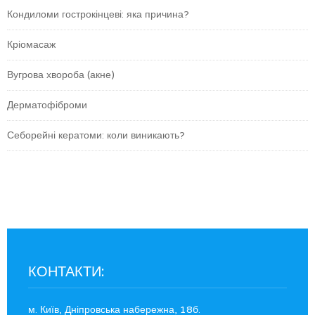
Кондиломи гострокінцеві: яка причина?
Кріомасаж
Вугрова хвороба (акне)
Дерматофіброми
Себорейні кератоми: коли виникають?
КОНТАКТИ:
м. Київ, Дніпровська набережна, 18б.