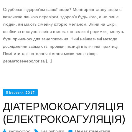
Стурбовані здоров’ям вашої шкіри? Моніторинг стану шкіри є
важливою ланкою перевірки здоров’я будь-кого, а не лише
людей, які мають сімейну історію меланом. Зміни на шкірі,
особливо поступові зміни в межах невеликої родимки, можуть
бути причиною для занепокоєння. Нині неінвазивні методи
дослідження займають провідні позиції в клінічній практиці.
Помітити такі патологічні стани може лише лікар-
дерматовенеролог за […]
5 Березня, 2017
ДІАТЕРМОКОАГУЛЯЦІЯ
(ЕЛЕКТРОКОАГУЛЯЦІЯ)
symvoldoc
Без рубрики
Немає коментарів.