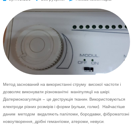
Метод заснований на використанні струму високої частоти і
дозволяє виконувати різноманітні маніпуляції на шкірі.
Діатермокоагуляція – це деструкція тканин. Використовуються
електроди різних розмірів і форми (кульки, голки). Найчастіше
даним методом видаляють папіломи, бородавки, фіброматозні
новоутворення, дрібні гемангіоми, атероми, невуси.