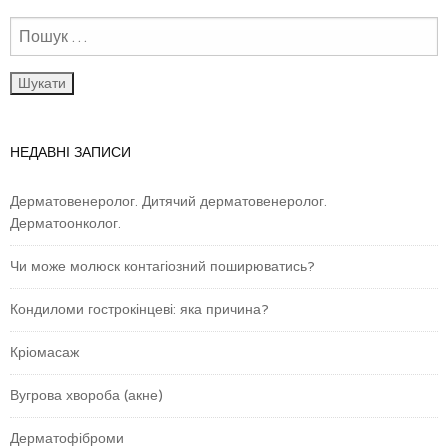
НЕДАВНІ ЗАПИСИ
Дерматовенеролог. Дитячий дерматовенеролог.
Дерматоонколог.
Чи може молюск контагіозний поширюватись?
Кондиломи гострокінцеві: яка причина?
Кріомасаж
Вугрова хвороба (акне)
Дерматофіброми