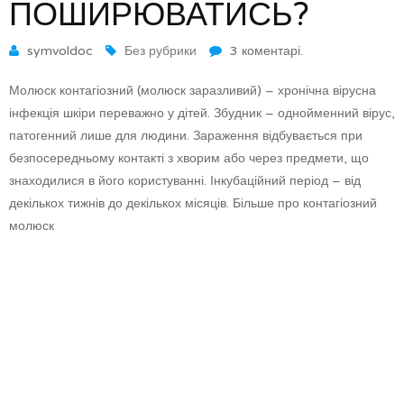
ПОШИРЮВАТИСЬ?
symvoldoc
Без рубрики
3 коментарі.
Молюск контагіозний (молюск заразливий) – хронічна вірусна
інфекція шкіри переважно у дітей. Збудник – однойменний вірус,
патогенний лише для людини. Зараження відбувається при
безпосередньому контакті з хворим або через предмети, що
знаходилися в його користуванні. Інкубаційний період – від
декількох тижнів до декількох місяців. Більше про контагіозний
молюск