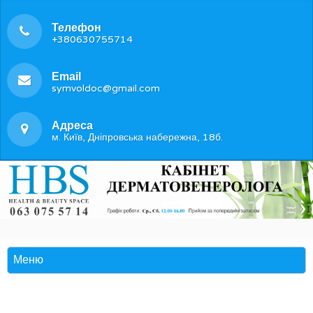
Телефон
+380630755714
Email
symvoldoc@gmail.com
Адреса
м. Київ, Дніпровська набережна, 18б.