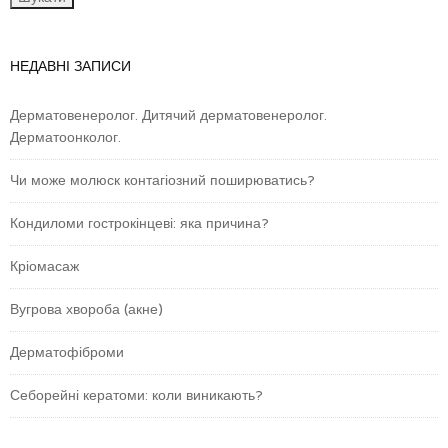
НЕДАВНІ ЗАПИСИ
Дерматовенеролог. Дитячий дерматовенеролог.
Дерматоонколог.
Чи може молюск контагіозний поширюватись?
Кондиломи гострокінцеві: яка причина?
Кріомасаж
Вугрова хвороба (акне)
Дерматофіброми
Себорейні кератоми: коли виникають?