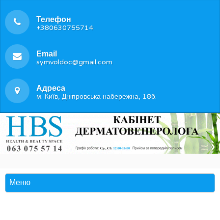
Телефон
+380630755714
Email
symvoldoc@gmail.com
Адреса
м. Київ, Дніпровська набережна, 18б.