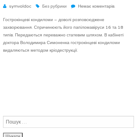
symvoldoc
Без рубрики
Немає коментарів.
Гострокінцеві кондиломи – доволі розповсюджене
захворювання. Спричинюють його папіломавіруси 16 та 18
типів. Передаються переважно статевим шляхом. В кабінеті
доктора Володимира Симоненка гострокінцеві кондиломи
видаляються методом кріодеструкції.