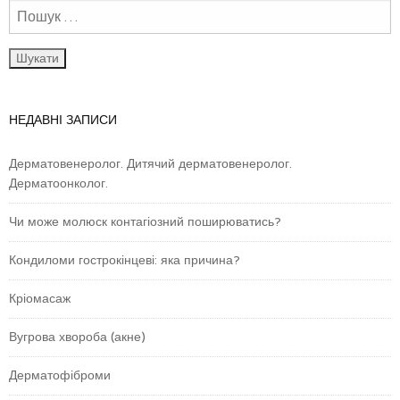
НЕДАВНІ ЗАПИСИ
Дерматовенеролог. Дитячий дерматовенеролог.
Дерматоонколог.
Чи може молюск контагіозний поширюватись?
Кондиломи гострокінцеві: яка причина?
Кріомасаж
Вугрова хвороба (акне)
Дерматофіброми