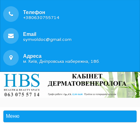
Телефон
+380630755714
Email
symvoldoc@gmail.com
Адреса
м. Київ, Дніпровська набережна, 18б.