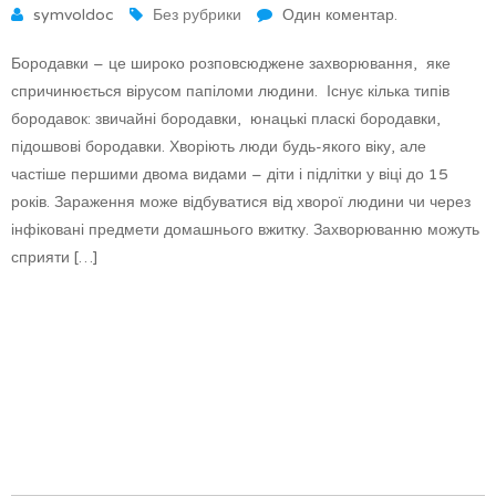
symvoldoc
Без рубрики
Один коментар.
Бородавки – це широко розповсюджене захворювання, яке
спричинюється вірусом папіломи людини. Існує кілька типів
бородавок: звичайні бородавки, юнацькі пласкі бородавки,
підошвові бородавки. Хворіють люди будь-якого віку, але
частіше першими двома видами – діти і підлітки у віці до 15
років. Зараження може відбуватися від хворої людини чи через
інфіковані предмети домашнього вжитку. Захворюванню можуть
сприяти […]