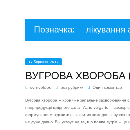
Позначка:
лікування 
17 Березня, 2017
ВУГРОВА ХВОРОБА 
symvoldoc
Без рубрики
Один коментар.
Вугрова хвороба – хронічне запальне захворювання сал
гіперпродукції шкірного сала. Асnе vulgaris — захво
формуванням відкритих і закритих комедонів, вузлів та
не дуже давно. Він указує на те, що поява вугрів – це 