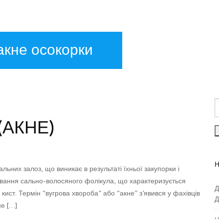
акне осокорки
(АКНЕ)
Н
ьних залоз, що виникає в результаті їхньої закупорки і
рювання сально-волосяного фолікула, що характеризується
Д
 кист. Термін “вугрова хвороба” або “акне” з’явився у фахівців
Д
не […]