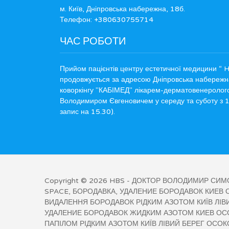
м. Київ, Дніпровська набережна, 18б.
Телефон: +380630755714
ЧАС РОБОТИ
Прийом пацієнтів центру естетичної медицини “ 
продовжується за адресою Дніпровська набережн
коворкінгу "КАБІМЕД" лікарем-дерматовенероло
Володимиром Євгеновичем у середу та суботу з 1
запис на 15.30).
Copyright © 2026
HBS
- ДОКТОР ВОЛОДИМИР СИМ
SPACE, БОРОДАВКА, УДАЛЕНИЕ БОРОДАВОК КИЕВ 
ВИДАЛЕННЯ БОРОДАВОК РІДКИМ АЗОТОМ КИЇВ ЛІВ
УДАЛЕНИЕ БОРОДАВОК ЖИДКИМ АЗОТОМ КИЕВ ОС
ПАПІЛОМ РІДКИМ АЗОТОМ КИЇВ ЛІВИЙ БЕРЕГ ОСО