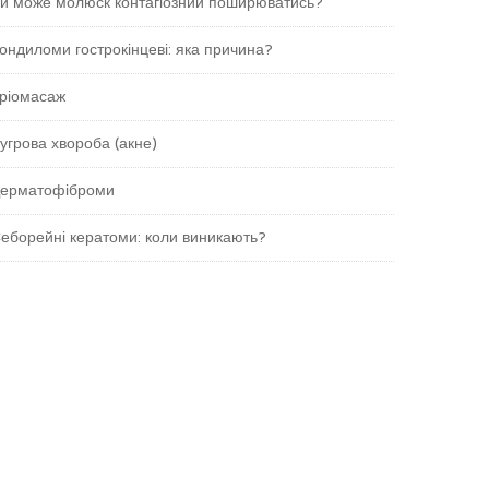
и може молюск контагіозний поширюватись?
ондиломи гострокінцеві: яка причина?
ріомасаж
угрова хвороба (акне)
ерматофіброми
еборейні кератоми: коли виникають?