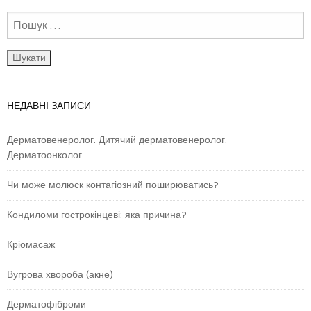
НЕДАВНІ ЗАПИСИ
Дерматовенеролог. Дитячий дерматовенеролог.
Дерматоонколог.
Чи може молюск контагіозний поширюватись?
Кондиломи гострокінцеві: яка причина?
Кріомасаж
Вугрова хвороба (акне)
Дерматофіброми