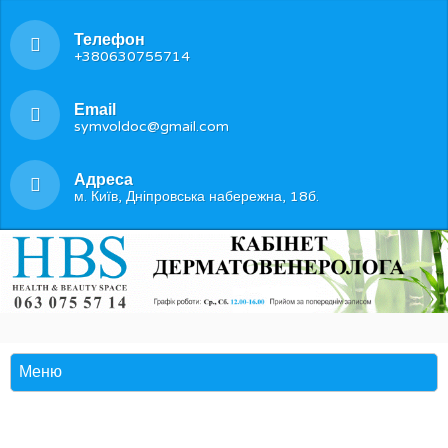
Телефон
+380630755714
Email
symvoldoc@gmail.com
Адреса
м. Київ, Дніпровська набережна, 18б.