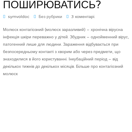
ПОШИРЮВАТИСЬ?
symvoldoc
Без рубрики
3 коментарі.
Молюск контагіозний (молюск заразливий) – хронічна вірусна
інфекція шкіри переважно у дітей. Збудник – однойменний вірус,
патогенний лише для людини. Зараження відбувається при
безпосередньому контакті з хворим або через предмети, що
знаходилися в його користуванні. Інкубаційний період – від
декількох тижнів до декількох місяців. Більше про контагіозний
молюск